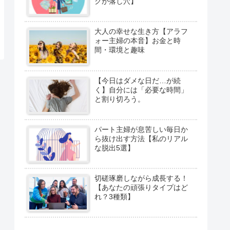
クが落し穴】
大人の幸せな生き方【アラフ
ォー主婦の本音】お金と時
間・環境と趣味
【今日はダメな日だ…が続
く】自分には「必要な時間」
と割り切ろう。
パート主婦が息苦しい毎日か
ら抜け出す方法【私のリアル
な脱出5選】
切磋琢磨しながら成長する！
【あなたの頑張りタイプはど
れ？3種類】